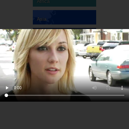
Africa
Asia
Australia
Europa
America del Sud
America del Nord