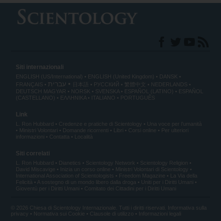
Siti internazionali
ENGLISH (US/International)
ENGLISH (United Kingdom)
DANSK
עברית
FRANÇAIS
日本語
РУССКИЙ
繁體中文
NEDERLANDS
DEUTSCH
MAGYAR
NORSK
SVENSKA
ESPAÑOL (LATINO)
ESPAÑOL
(CASTELLANO)
ΕΛΛΗΝΙΚA
ITALIANO
PORTUGUÊS
Link
L. Ron Hubbard
Credenze e pratiche di Scientology
Una voce per l’umanità
Ministri Volontari
Domande ricorrenti
Libri
Corsi online
Per ulteriori
informazioni
Contatta
Località
Siti correlati
L. Ron Hubbard
Dianetics
Scientology Network
Scientology Religion
David Miscavige
Inizia un corso online
Ministri Volontari di Scientology
International Association of Scientologists
Freedom Magazine
La Via della
Felicità
A sostegno di un mondo libero dalla droga
Uniti per i Diritti Umani
Gioventù per i Diritti Umani
Comitato dei Cittadini per i Diritti Umani
© 2026 Chiesa di Scientology Internazionale. Tutti i diritti riservati.
Informativa sulla
privacy
•
Normativa sui Cookie
•
Clausole di utilizzo
•
Informazioni legali