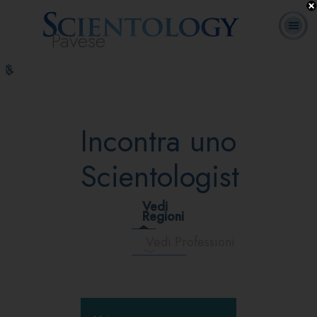
Pavese
L. Ron Hubbard:
Che cos’è
Ministri
Domande
Corsi
Libri
Fondatore
Scientology?
Volontari
ricorrenti
online
Incontra uno
Scientologist
Vedi
Regioni
Vedi Professioni